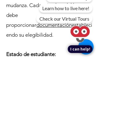
mudanza. Cada miembro del hogar
Learn how to live here!
debe
Check our Virtual Tours
proporcionar
documentación
estableci
endo su elegibilidad.
I can help!
Estado de estudiante:
La mayoría de los hogares
compuestos por estudiantes de
tiempo completo no calificarán.
Aunque pueden aplicarse algunas
excepciones. Todos los hogares aún
pueden completar una solicitud y
preguntar sobre las excepciones a las
reglas estudiantiles.